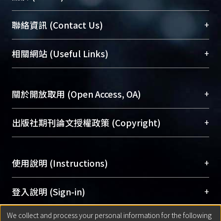
臺大位居世界頂尖大學之列，為永久珍藏及向國際
+
聯絡資訊 (Contact Us)
展現本校豐碩的研究成果及學術能量，圖書館整合
機構典藏（NTUR）與學術庫（AH）不同功能平
總館學科館員
(Main Library)
+
相關網站 (Useful Links)
台，成為臺大學術典藏NTU scholars。期能整合研
醫學圖書館學科館員
(Medical Library)
究能量、促進交流合作、保存學術產出、推廣研究
社會科學院辜振甫紀念圖書館學科館員
(Social
成果。
Sciences Library)
+
關於開放取用 (Open Access, OA)
To permanently archive and promote researcher
profiles and scholarly works, Library integrates the
開放取用是從使用者角度提升資訊取用性的社會運
+
出版社期刊論文授權政策 (Copyright)
services of “NTU Repository” with “Academic
動，應用在學術研究上是透過將研究著作公開供使
Hub” to form NTU Scholars.
用者自由取閱，以促進學術傳播及因應期刊訂購費
請確認所上傳的全文是原創的內容，若該文件包
用逐年攀升。同時可加速研究發展、提升研究影響
+
使用說明 (Instructions)
含部分內容的版權非匯入者所有，或由第三方贊
力，NTU Scholars即為本校的開放取用典藏（OA
助與合作完成，請確認該版權所有者及第三方同
Archive）平台。
（點選深入了解OA）
意提供此授權。
網站簡介
(Quickstart Guide)
+
登入說明 (Sign-in)
Please represent that the submission is your
使用手冊
(Instruction Manual)
original work, and that you have the right to
We collect and process your personal information for the following
線上預約服務
(Booking Service)
方案一：
臺灣大學計算機中心帳號登入
+
匯入著作 (Submission)