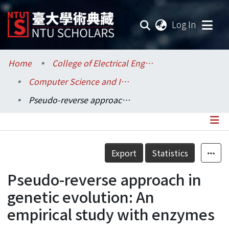
(current
Log In
Communities & Collections
Home
College of Electrical Engineering and Computer Science / 電機資訊學院
Computer Science and Information Engineering / 資訊工程學系
Research Outputs
Pseudo-reverse approach in genetic evolution: An empirical study with enzymes
Fundings & Projects
Researchers
Details
Export
Statistics
Organizations
Pseudo-reverse approach in
Statistics
genetic evolution: An
empirical study with enzymes