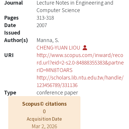
Journal
Lecture Notes in Engineering and
Computer Science
Pages
313-318
Date
2007
Issued
Author(s)
Manna, S.
CHENG-YUAN LIOU
URI
http://www.scopus.com/inward/reco
rd.url?eid=2-s2.0-84888355383&partne
rID=MN8TOARS
http://scholars.lib.ntu.edu.tw/handle/
123456789/331136
Type
conference paper
Scopus© citations
0
Acquisition Date
Mar 2, 2026