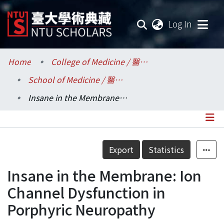
(current
Log In
Communities & Collections
Home
College of Medicine / 醫學院
School of Medicine / 醫學系
Research Outputs
Insane in the Membrane: Ion Channel Dysfunction in Porphyric Neuropathy
Fundings & Projects
Researchers
Details
Export
Statistics
Organizations
Insane in the Membrane: Ion
Statistics
Channel Dysfunction in
Porphyric Neuropathy