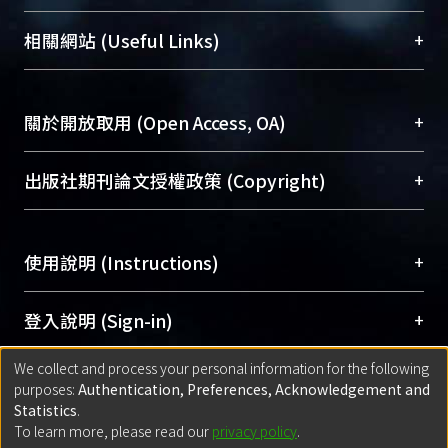
展現本校豐碩的研究成果及學術能量，圖書館整合
機構典藏（NTUR）與學術庫（AH）不同功能平
總館學科館員
(Main Library)
+
相關網站 (Useful Links)
台，成為臺大學術典藏NTU scholars。期能整合研
醫學圖書館學科館員
(Medical Library)
究能量、促進交流合作、保存學術產出、推廣研究
社會科學院辜振甫紀念圖書館學科館員
(Social
成果。
Sciences Library)
+
關於開放取用 (Open Access, OA)
To permanently archive and promote researcher
profiles and scholarly works, Library integrates the
開放取用是從使用者角度提升資訊取用性的社會運
+
出版社期刊論文授權政策 (Copyright)
services of “NTU Repository” with “Academic
動，應用在學術研究上是透過將研究著作公開供使
Hub” to form NTU Scholars.
用者自由取閱，以促進學術傳播及因應期刊訂購費
請確認所上傳的全文是原創的內容，若該文件包
用逐年攀升。同時可加速研究發展、提升研究影響
+
使用說明 (Instructions)
含部分內容的版權非匯入者所有，或由第三方贊
力，NTU Scholars即為本校的開放取用典藏（OA
助與合作完成，請確認該版權所有者及第三方同
Archive）平台。
（點選深入了解OA）
意提供此授權。
網站簡介
(Quickstart Guide)
+
登入說明 (Sign-in)
Please represent that the submission is your
使用手冊
(Instruction Manual)
original work, and that you have the right to
We collect and process your personal information for the following
線上預約服務
(Booking Service)
方案一：
臺灣大學計算機中心帳號登入
+
匯入著作 (Submission)
purposes:
Authentication, Preferences, Acknowledgement and
grant the rights to upload.
(With C&INC Email Account)
Statistics
.
方案二：
ORCID帳號登入
(With ORCID)
To learn more, please read our
privacy policy
.
若欲上傳已出版的全文電子檔，可使用
Open
方案一：
定期更新ORCID者，以ID匯入
(Search