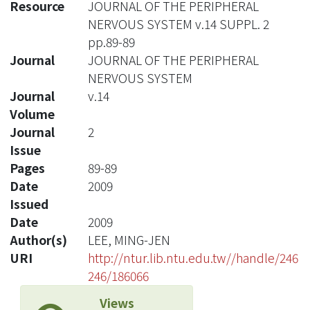
Resource
JOURNAL OF THE PERIPHERAL
NERVOUS SYSTEM v.14 SUPPL. 2
pp.89-89
Journal
JOURNAL OF THE PERIPHERAL
NERVOUS SYSTEM
Journal
v.14
Volume
Journal
2
Issue
Pages
89-89
Date
2009
Issued
Date
2009
Author(s)
LEE, MING-JEN
URI
http://ntur.lib.ntu.edu.tw//handle/246
246/186066
Views