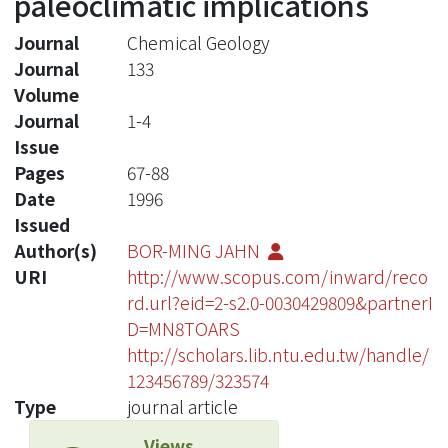
paleoclimatic implications
Journal
Chemical Geology
Journal
133
Volume
Journal
1-4
Issue
Pages
67-88
Date
1996
Issued
Author(s)
BOR-MING JAHN
URI
http://www.scopus.com/inward/reco
rd.url?eid=2-s2.0-0030429809&partnerI
D=MN8TOARS
http://scholars.lib.ntu.edu.tw/handle/
123456789/323574
Type
journal article
Views