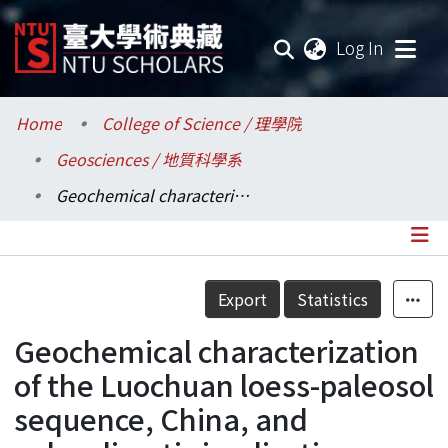
(current
Log In
Communities & Collections
Home
College of Science / 理學院
Geosciences / 地質科學系
Research Outputs
Geochemical characterization of the Luochuan loess-paleosol sequence, China, and paleoclimatic implications
Fundings & Projects
Researchers
Details
Export
Statistics
Organizations
Geochemical characterization
Statistics
of the Luochuan loess-paleosol
sequence, China, and