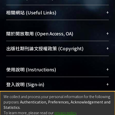
展現本校豐碩的研究成果及學術能量，圖書館整合
機構典藏（NTUR）與學術庫（AH）不同功能平
總館學科館員
(Main Library)
+
相關網站 (Useful Links)
台，成為臺大學術典藏NTU scholars。期能整合研
醫學圖書館學科館員
(Medical Library)
究能量、促進交流合作、保存學術產出、推廣研究
社會科學院辜振甫紀念圖書館學科館員
(Social
成果。
Sciences Library)
+
關於開放取用 (Open Access, OA)
To permanently archive and promote researcher
profiles and scholarly works, Library integrates the
開放取用是從使用者角度提升資訊取用性的社會運
+
出版社期刊論文授權政策 (Copyright)
services of “NTU Repository” with “Academic
動，應用在學術研究上是透過將研究著作公開供使
Hub” to form NTU Scholars.
用者自由取閱，以促進學術傳播及因應期刊訂購費
請確認所上傳的全文是原創的內容，若該文件包
用逐年攀升。同時可加速研究發展、提升研究影響
+
使用說明 (Instructions)
含部分內容的版權非匯入者所有，或由第三方贊
力，NTU Scholars即為本校的開放取用典藏（OA
助與合作完成，請確認該版權所有者及第三方同
Archive）平台。
（點選深入了解OA）
意提供此授權。
網站簡介
(Quickstart Guide)
+
登入說明 (Sign-in)
Please represent that the submission is your
使用手冊
(Instruction Manual)
original work, and that you have the right to
We collect and process your personal information for the following
線上預約服務
(Booking Service)
方案一：
臺灣大學計算機中心帳號登入
+
匯入著作 (Submission)
purposes:
Authentication, Preferences, Acknowledgement and
grant the rights to upload.
(With C&INC Email Account)
Statistics
.
方案二：
ORCID帳號登入
(With ORCID)
To learn more, please read our
privacy policy
.
若欲上傳已出版的全文電子檔，可使用
Open
方案一：
定期更新ORCID者，以ID匯入
(Search