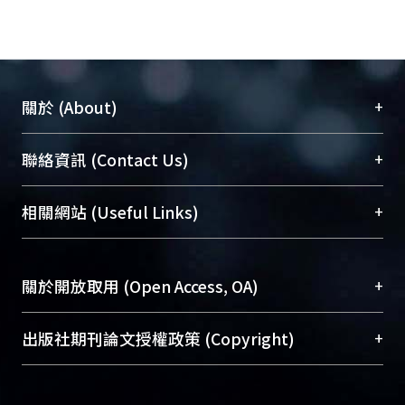
+
關於 (About)
臺大位居世界頂尖大學之列，為永久珍藏及向國際
+
聯絡資訊 (Contact Us)
展現本校豐碩的研究成果及學術能量，圖書館整合
機構典藏（NTUR）與學術庫（AH）不同功能平
總館學科館員
(Main Library)
+
相關網站 (Useful Links)
台，成為臺大學術典藏NTU scholars。期能整合研
醫學圖書館學科館員
(Medical Library)
究能量、促進交流合作、保存學術產出、推廣研究
社會科學院辜振甫紀念圖書館學科館員
(Social
成果。
Sciences Library)
+
關於開放取用 (Open Access, OA)
To permanently archive and promote researcher
profiles and scholarly works, Library integrates the
開放取用是從使用者角度提升資訊取用性的社會運
+
出版社期刊論文授權政策 (Copyright)
services of “NTU Repository” with “Academic
動，應用在學術研究上是透過將研究著作公開供使
Hub” to form NTU Scholars.
用者自由取閱，以促進學術傳播及因應期刊訂購費
請確認所上傳的全文是原創的內容，若該文件包