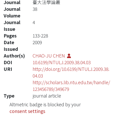
Journal
臺大法學論叢
Journal
38
Volume
Journal
4
Issue
Pages
133-228
Date
2009
Issued
Author(s)
CHAO-JU CHEN
DOI
10.6199/NTULJ.2009.38.04.03
URI
http://doi.org/10.6199/NTULJ.2009.38.
04.03
http://scholars.lib.ntu.edu.tw/handle/
123456789/349679
Type
journal article
Altmetric badge is blocked by your
consent settings