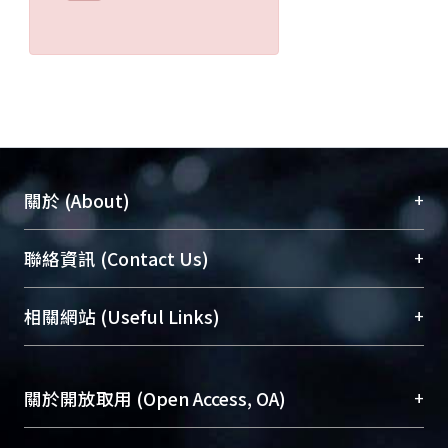
+
關於 (About)
臺大位居世界頂尖大學之列，為永久珍藏及向國際
+
聯絡資訊 (Contact Us)
展現本校豐碩的研究成果及學術能量，圖書館整合
機構典藏（NTUR）與學術庫（AH）不同功能平
總館學科館員
(Main Library)
+
相關網站 (Useful Links)
台，成為臺大學術典藏NTU scholars。期能整合研
醫學圖書館學科館員
(Medical Library)
究能量、促進交流合作、保存學術產出、推廣研究
社會科學院辜振甫紀念圖書館學科館員
(Social
成果。
Sciences Library)
+
關於開放取用 (Open Access, OA)
To permanently archive and promote researcher