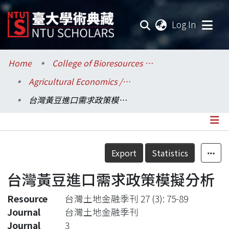
(current
Log In
Communities & Collections
Home
College of Bioresources and Agriculture / 生物資源暨農學院
Agricultural Economics / 農業經濟學系
Research Outputs
台灣黃豆進口需求政策模擬分析
Fundings & Projects
Researchers
Details
Export
Statistics
Organizations
台灣黃豆進口需求政策模擬分析
Statistics
Resource
台灣土地金融季刊 27 (3): 75-89
Journal
台灣土地金融季刊
Journal
3