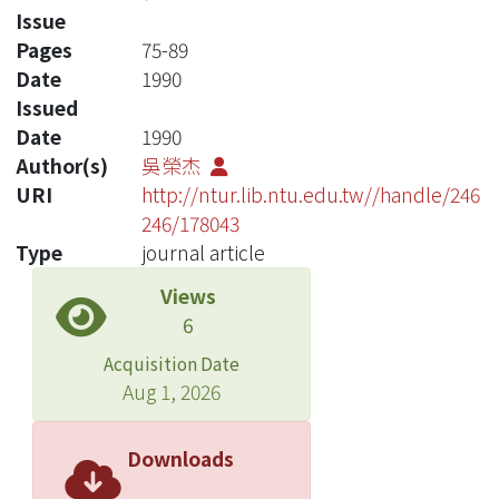
Issue
Pages
75-89
Date
1990
Issued
Date
1990
Author(s)
吳榮杰
URI
http://ntur.lib.ntu.edu.tw//handle/246
246/178043
Type
journal article
Views
6
Acquisition Date
Aug 1, 2026
Downloads