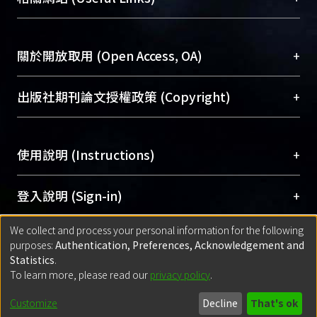
台，成為臺大學術典藏NTU scholars。期能整合研
醫學圖書館學科館員
(Medical Library)
究能量、促進交流合作、保存學術產出、推廣研究
社會科學院辜振甫紀念圖書館學科館員
(Social
成果。
Sciences Library)
+
關於開放取用 (Open Access, OA)
To permanently archive and promote researcher
profiles and scholarly works, Library integrates the
開放取用是從使用者角度提升資訊取用性的社會運
+
出版社期刊論文授權政策 (Copyright)
services of “NTU Repository” with “Academic
動，應用在學術研究上是透過將研究著作公開供使
Hub” to form NTU Scholars.
用者自由取閱，以促進學術傳播及因應期刊訂購費
請確認所上傳的全文是原創的內容，若該文件包
用逐年攀升。同時可加速研究發展、提升研究影響
+
使用說明 (Instructions)
含部分內容的版權非匯入者所有，或由第三方贊
力，NTU Scholars即為本校的開放取用典藏（OA
助與合作完成，請確認該版權所有者及第三方同
Archive）平台。
（點選深入了解OA）
意提供此授權。
網站簡介
(Quickstart Guide)
+
登入說明 (Sign-in)
Please represent that the submission is your
使用手冊
(Instruction Manual)
original work, and that you have the right to
We collect and process your personal information for the following
線上預約服務
(Booking Service)
方案一：
臺灣大學計算機中心帳號登入
+
匯入著作 (Submission)
purposes:
Authentication, Preferences, Acknowledgement and
grant the rights to upload.
(With C&INC Email Account)
Statistics
.
方案二：
ORCID帳號登入
(With ORCID)
To learn more, please read our
privacy policy
.
若欲上傳已出版的全文電子檔，可使用
Open
方案一：
定期更新ORCID者，以ID匯入
(Search
policy finder
網站查詢，以確認出版單位之版權
for identifier (ORCID))
Built with
DSpace-CRIS software
- Extension maintained and optimized
Customize
Decline
That's ok
政策。
方案二：
自行建檔
(Default mode Submission)
by