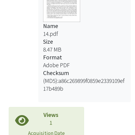
Name
14.pdf
Size
8.47 MB
Format
Adobe PDF
Checksum
(MD5):a86c269899f0859e2339109ef
17b489b
Views
1
Acquisition Date