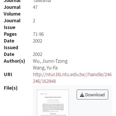
Journal
Taiwania
Journal
47
Volume
Journal
2
Issue
Pages
71-96
Date
2002
Issued
Date
2002
Author(s)
Wu, Jiunn-Tzong
Wang, Yu-Fa
URI
http://ntur.lib.ntu.edu.tw//handle/246
246/162848
File(s)
Download