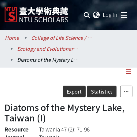
(current
Log In
Communities & Collections
Home
College of Life Science / 生命科學院
Ecology and Evolutionary Biology / 生態學與演化生物學研究所
Research Outputs
Diatoms of the Mystery Lake, Taiwan (I)
Fundings & Projects
Researchers
Details
Export
Statistics
Organizations
Diatoms of the Mystery Lake,
Statistics
Taiwan (I)
Resource
Taiwania 47 (2): 71-96