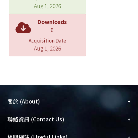
Aug 1, 2026
Downloads
6
Acquisition Date
Aug 1, 2026
+
關於 (About)
臺大位居世界頂尖大學之列，為永久珍藏及向國際
+
聯絡資訊 (Contact Us)
展現本校豐碩的研究成果及學術能量，圖書館整合
機構典藏（NTUR）與學術庫（AH）不同功能平
總館學科館員
(Main Library)
+
相關網站 (Useful Links)