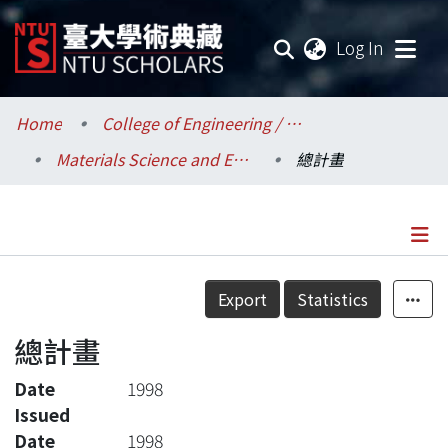
(current
Log In
Communities & Collections
Home
College of Engineering / 工學院
Materials Science and Engineering / 材料科學與工程學系
總計畫
Research Outputs
Fundings & Projects
Researchers
Details
Export
Statistics
Organizations
總計畫
Statistics
Date
1998
Issued
Date
1998