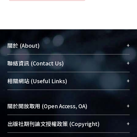
+
關於 (About)
臺大位居世界頂尖大學之列，為永久珍藏及向國際
+
聯絡資訊 (Contact Us)
展現本校豐碩的研究成果及學術能量，圖書館整合
機構典藏（NTUR）與學術庫（AH）不同功能平
總館學科館員
(Main Library)
+
相關網站 (Useful Links)
台，成為臺大學術典藏NTU scholars。期能整合研
醫學圖書館學科館員
(Medical Library)
究能量、促進交流合作、保存學術產出、推廣研究
社會科學院辜振甫紀念圖書館學科館員
(Social
成果。
Sciences Library)
+
關於開放取用 (Open Access, OA)
To permanently archive and promote researcher
profiles and scholarly works, Library integrates the
開放取用是從使用者角度提升資訊取用性的社會運
+
出版社期刊論文授權政策 (Copyright)
services of “NTU Repository” with “Academic
動，應用在學術研究上是透過將研究著作公開供使