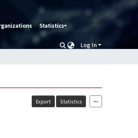
rganizations
Statistics
Log In
Export
Statistics