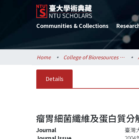
Communities & Collections
Researc
Home
College of Bioresources and Agriculture / 生物資源暨農學院
Details
瘤胃細菌纖維及蛋白質分
Journal
臺灣
Journal Issue
2004