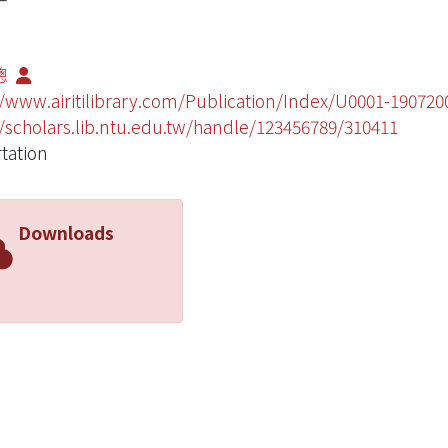
聰
//www.airitilibrary.com/Publication/Index/U0001-19072
//scholars.lib.ntu.edu.tw/handle/123456789/310411
rtation
Downloads