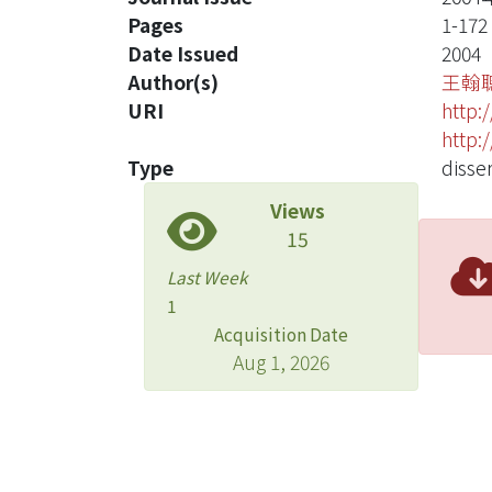
Pages
1-172
Date Issued
2004
Author(s)
王翰
URI
http:
http:
Type
disse
Views
15
Last Week
1
Acquisition Date
Aug 1, 2026