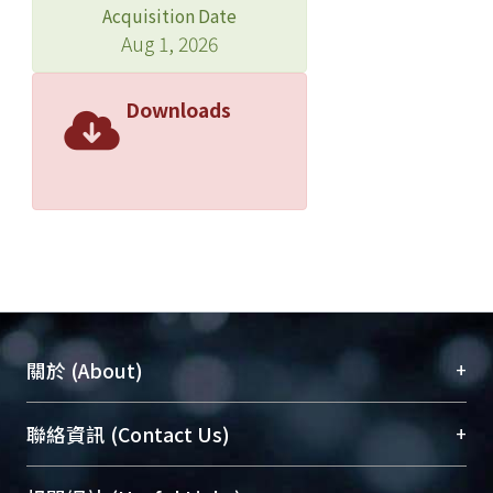
Acquisition Date
Aug 1, 2026
Downloads
+
關於 (About)
臺大位居世界頂尖大學之列，為永久珍藏及向國際
+
聯絡資訊 (Contact Us)
展現本校豐碩的研究成果及學術能量，圖書館整合
機構典藏（NTUR）與學術庫（AH）不同功能平