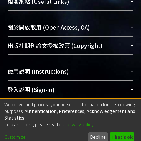
總館學科館員
(Main Library)
+
相關網站 (Useful Links)
台，成為臺大學術典藏NTU scholars。期能整合研
醫學圖書館學科館員
(Medical Library)
究能量、促進交流合作、保存學術產出、推廣研究
社會科學院辜振甫紀念圖書館學科館員
(Social
成果。
Sciences Library)
+
關於開放取用 (Open Access, OA)
To permanently archive and promote researcher
profiles and scholarly works, Library integrates the
開放取用是從使用者角度提升資訊取用性的社會運
+
出版社期刊論文授權政策 (Copyright)
services of “NTU Repository” with “Academic
動，應用在學術研究上是透過將研究著作公開供使
Hub” to form NTU Scholars.
用者自由取閱，以促進學術傳播及因應期刊訂購費
請確認所上傳的全文是原創的內容，若該文件包
用逐年攀升。同時可加速研究發展、提升研究影響
+
使用說明 (Instructions)
含部分內容的版權非匯入者所有，或由第三方贊
力，NTU Scholars即為本校的開放取用典藏（OA
助與合作完成，請確認該版權所有者及第三方同
Archive）平台。
（點選深入了解OA）
意提供此授權。
網站簡介
(Quickstart Guide)
+
登入說明 (Sign-in)
Please represent that the submission is your
使用手冊
(Instruction Manual)
original work, and that you have the right to
We collect and process your personal information for the following
線上預約服務
(Booking Service)
方案一：
臺灣大學計算機中心帳號登入
+
匯入著作 (Submission)
purposes:
Authentication, Preferences, Acknowledgement and
grant the rights to upload.
(With C&INC Email Account)
Statistics
.
方案二：
ORCID帳號登入
(With ORCID)
To learn more, please read our
privacy policy
.
若欲上傳已出版的全文電子檔，可使用
Open
方案一：
定期更新ORCID者，以ID匯入
(Search
policy finder
網站查詢，以確認出版單位之版權
for identifier (ORCID))
Built with
DSpace-CRIS software
- Extension maintained and optimized
Customize
Decline
That's ok