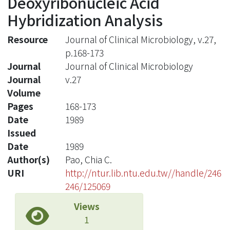
Deoxyribonucleic Acid
Hybridization Analysis
Resource
Journal of Clinical Microbiology, v.27,
p.168-173
Journal
Journal of Clinical Microbiology
Journal
v.27
Volume
Pages
168-173
Date
1989
Issued
Date
1989
Author(s)
Pao, Chia C.
URI
http://ntur.lib.ntu.edu.tw//handle/246
246/125069
Views
1