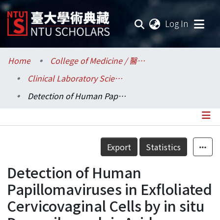
(current
Log In
Communities & Collections
Home
College of Medicine / 醫學院
Clinical Laboratory Sciences and Medical Biotechnology / 醫學檢驗暨生物技術學系所
Research Outputs
Detection of Human Papillomaviruses in Exfloliated Cervicovaginal Cells by in situ Deoxyribonucleic Acid Hybridization Analysis
Fundings & Projects
Researchers
Details
Export
Statistics
Organizations
Detection of Human
Statistics
Papillomaviruses in Exfloliated
Cervicovaginal Cells by in situ