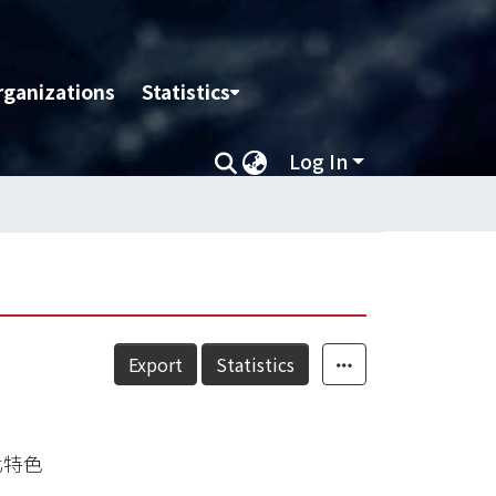
rganizations
Statistics
Log In
Export
Statistics
化特色