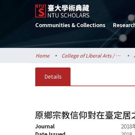
Communities & Collections
Researc
Home
College of Liberal Arts / 文學院
Details
原鄉宗教信仰對在臺定居
Journal
20
Date Issued
2018