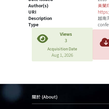
Author(s)
黃蘭
URI
https
Description
越南
Type
confe
Views
3
Acquisition Date
Aug 1, 2026
關於 (About)