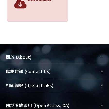
+
關於 (About)
臺大位居世界頂尖大學之列，為永久珍藏及向國際
+
聯絡資訊 (Contact Us)
展現本校豐碩的研究成果及學術能量，圖書館整合
機構典藏（NTUR）與學術庫（AH）不同功能平
總館學科館員
(Main Library)
+
相關網站 (Useful Links)
台，成為臺大學術典藏NTU scholars。期能整合研
醫學圖書館學科館員
(Medical Library)
究能量、促進交流合作、保存學術產出、推廣研究
社會科學院辜振甫紀念圖書館學科館員
(Social
成果。
Sciences Library)
+
關於開放取用 (Open Access, OA)