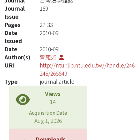
Journal
台灣法學雜誌
Journal
159
Issue
Pages
27-33
Date
2010-09
Issued
Date
2010-09
Author(s)
曾宛如
URI
http://ntur.lib.ntu.edu.tw//handle/246
246/265849
Type
journal article
Views
14
Acquisition Date
Aug 1, 2026
Downloads