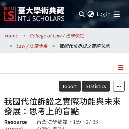
(current
Log In
Communities & Collections
Home
College of Law / 法律學院
Law / 法律學系
我國代位訴訟之實際功能與未來發展：思考上的盲點
Research Outputs
Fundings & Projects
Researchers
Details
Export
Statistics
Organizations
我國代位訴訟之實際功能與未來
Statistics
發展：思考上的盲點
Resource
台灣法學雜誌，159，27-33