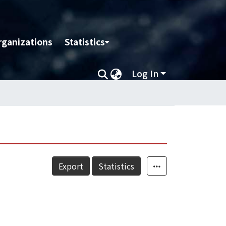
rganizations
Statistics
Log In
Export
Statistics