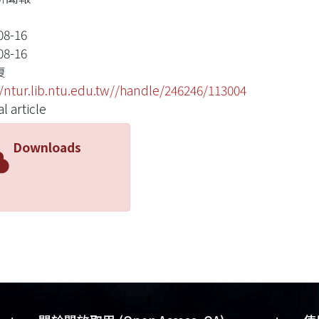
08-16
08-16
復
//ntur.lib.ntu.edu.tw//handle/246246/113004
l article
Downloads