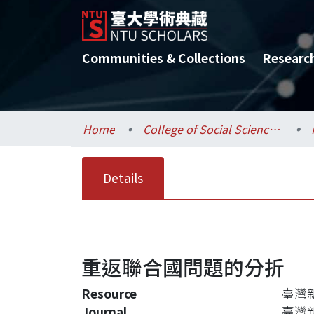
Communities & Collections
Researc
Home
College of Social Sciences / 社會科學院
Details
重返聯合國問題的分折
Resource
臺灣
Journal
臺灣