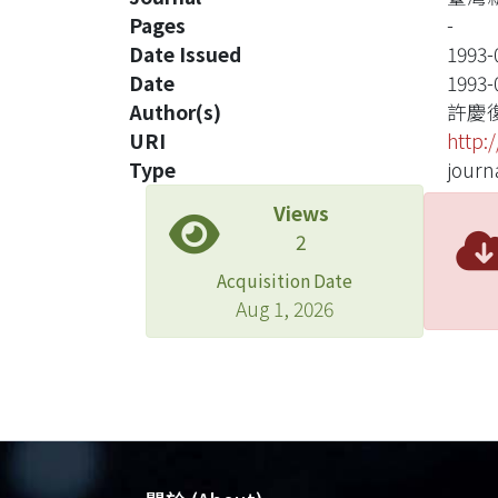
Pages
-
Date Issued
1993-
Date
1993-
Author(s)
許慶
URI
http:
Type
journa
Views
2
Acquisition Date
Aug 1, 2026