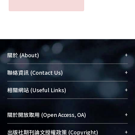
+
關於 (About)
臺大位居世界頂尖大學之列，為永久珍藏及向國際
+
聯絡資訊 (Contact Us)
展現本校豐碩的研究成果及學術能量，圖書館整合
機構典藏（NTUR）與學術庫（AH）不同功能平
總館學科館員
(Main Library)
+
相關網站 (Useful Links)
台，成為臺大學術典藏NTU scholars。期能整合研
醫學圖書館學科館員
(Medical Library)
究能量、促進交流合作、保存學術產出、推廣研究
社會科學院辜振甫紀念圖書館學科館員
(Social
成果。
Sciences Library)
+
關於開放取用 (Open Access, OA)
To permanently archive and promote researcher
profiles and scholarly works, Library integrates the
開放取用是從使用者角度提升資訊取用性的社會運
+
出版社期刊論文授權政策 (Copyright)