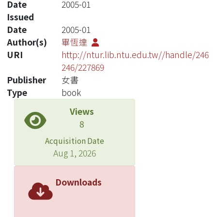
Date
2005-01
Issued
Date
2005-01
Author(s)
畢恆達
URI
http://ntur.lib.ntu.edu.tw//handle/246
246/227869
Publisher
女書
Type
book
Views
8
Acquisition Date
Aug 1, 2026
Downloads