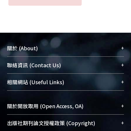
+
關於 (About)
臺大位居世界頂尖大學之列，為永久珍藏及向國際
+
聯絡資訊 (Contact Us)
展現本校豐碩的研究成果及學術能量，圖書館整合
機構典藏（NTUR）與學術庫（AH）不同功能平
總館學科館員
(Main Library)
+
相關網站 (Useful Links)
台，成為臺大學術典藏NTU scholars。期能整合研
醫學圖書館學科館員
(Medical Library)
究能量、促進交流合作、保存學術產出、推廣研究
社會科學院辜振甫紀念圖書館學科館員
(Social
成果。
Sciences Library)
+
關於開放取用 (Open Access, OA)
To permanently archive and promote researcher
profiles and scholarly works, Library integrates the
開放取用是從使用者角度提升資訊取用性的社會運
+
出版社期刊論文授權政策 (Copyright)
services of “NTU Repository” with “Academic
動，應用在學術研究上是透過將研究著作公開供使