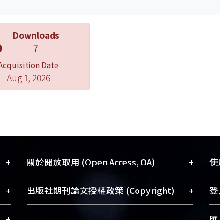
Downloads
7
Acquisition Date
Aug 1, 2026
+
+
關於開放取用 (Open Access, OA)
使用
藏
開放取用是從使用者角度提升資訊取用性
+
+
出版社期刊論文授權政策 (Copyright)
登入
術
的社會運動，應用在學術研究上是透過將
與學
研究著作公開供使用者自由取閱，以促進
請確認所上傳的全文是原創的內容，若
+
匯入