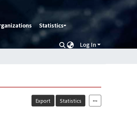
rganizations
Statistics
Log In
Export
Statistics