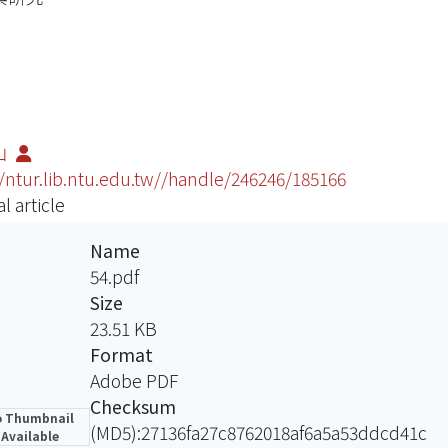
山
//ntur.lib.ntu.edu.tw//handle/246246/185166
l article
Name
54.pdf
Size
23.51 KB
Format
Adobe PDF
Checksum
 Thumbnail
(MD5):27136fa27c8762018af6a5a53ddcd41c
Available