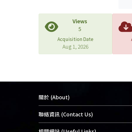
Views
5
Acquisition Date
Aug 1, 2026
關於 (About)
臺大位居世界頂尖大學之列，為永久珍
聯絡資訊 (Contact Us)
及向國際展現本校豐碩的研究成果及學
能量，圖書館整合機構典藏（NTUR）
總館學科館員
(Main Library)
相關網站 (Useful Links)