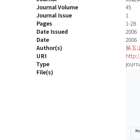
Journal Volume
45
Journal Issue
1
Pages
1-28
Date Issued
2006
Date
2006
Author(s)
吳玉
URI
http:
Type
journa
File(s)
No