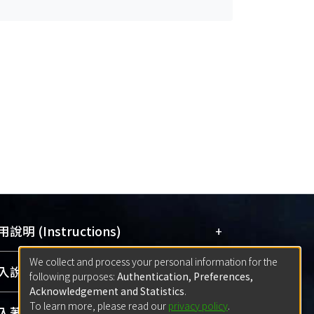
+
說明 (Instructions)
We collect and process your personal information for the
網站簡介
(Quickstart Guide)
+
說明 (Sign-in)
following purposes:
Authentication, Preferences,
使用手冊
(Instruction Manual)
Acknowledgement and Statistics
.
To learn more, please read our
privacy policy
.
線上預約服務
(Booking Service)
方案一：
臺灣大學計算機中心帳號登入
+
著作 (Submission)