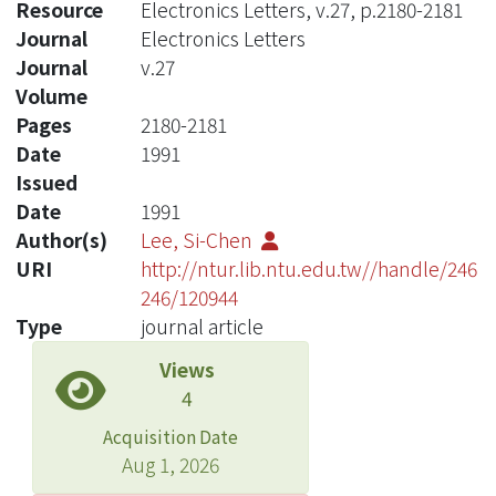
Resource
Electronics Letters, v.27, p.2180-2181
Journal
Electronics Letters
Journal
v.27
Volume
Pages
2180-2181
Date
1991
Issued
Date
1991
Author(s)
Lee, Si-Chen
URI
http://ntur.lib.ntu.edu.tw//handle/246
246/120944
Type
journal article
Views
4
Acquisition Date
Aug 1, 2026