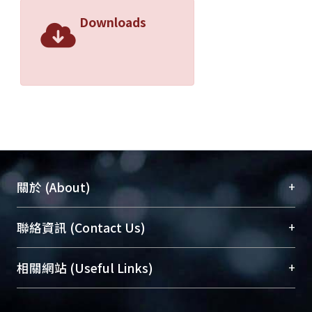
Downloads
+
關於 (About)
臺大位居世界頂尖大學之列，為永久珍藏及向國際
+
聯絡資訊 (Contact Us)
展現本校豐碩的研究成果及學術能量，圖書館整合
機構典藏（NTUR）與學術庫（AH）不同功能平
總館學科館員
(Main Library)
+
相關網站 (Useful Links)
台，成為臺大學術典藏NTU scholars。期能整合研
醫學圖書館學科館員
(Medical Library)
究能量、促進交流合作、保存學術產出、推廣研究
社會科學院辜振甫紀念圖書館學科館員
(Social