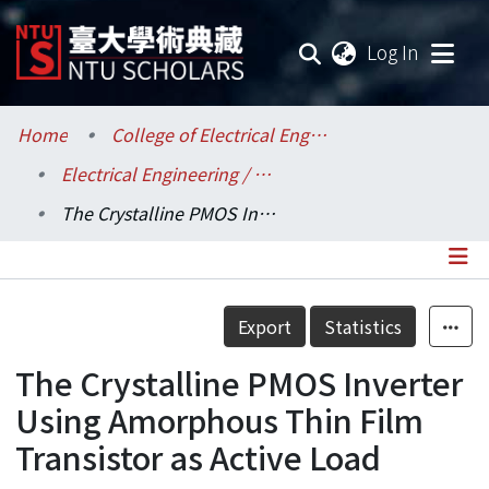
(current
Log In
Communities & Collections
Home
College of Electrical Engineering and Computer Science / 電機資訊學院
Electrical Engineering / 電機工程學系
Research Outputs
The Crystalline PMOS Inverter Using Amorphous Thin Film Transistor as Active Load
Fundings & Projects
Researchers
Details
Export
Statistics
Organizations
The Crystalline PMOS Inverter
Statistics
Using Amorphous Thin Film
Transistor as Active Load