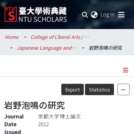
(current
Log In
Communities & Collections
Home
College of Liberal Arts / 文學院
Japanese Language and Literature / 日本語文學系
岩野泡鳴の研究
Research Outputs
Fundings & Projects
Researchers
Details
Export
Statistics
Organizations
岩野泡鳴の研究
Statistics
Journal
京都大学博士論文
Date
2012
Issued