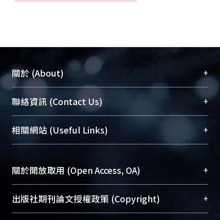
+
關於 (About)
臺大位居世界頂尖大學之列，為永久珍藏及向國際
+
聯絡資訊 (Contact Us)
展現本校豐碩的研究成果及學術能量，圖書館整合
機構典藏（NTUR）與學術庫（AH）不同功能平
總館學科館員
(Main Library)
+
相關網站 (Useful Links)
台，成為臺大學術典藏NTU scholars。期能整合研
醫學圖書館學科館員
(Medical Library)
究能量、促進交流合作、保存學術產出、推廣研究
社會科學院辜振甫紀念圖書館學科館員
(Social
成果。
Sciences Library)
+
關於開放取用 (Open Access, OA)
To permanently archive and promote researcher
profiles and scholarly works, Library integrates the
開放取用是從使用者角度提升資訊取用性的社會運
+
出版社期刊論文授權政策 (Copyright)
services of “NTU Repository” with “Academic
動，應用在學術研究上是透過將研究著作公開供使