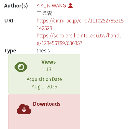
Author(s)
YIYUN WANG
王憶雲
URI
https://cir.nii.ac.jp/crid/1110282785215
142528
https://scholars.lib.ntu.edu.tw/handl
e/123456789/636357
Type
thesis
Views
13
Acquisition Date
Aug 1, 2026
Downloads