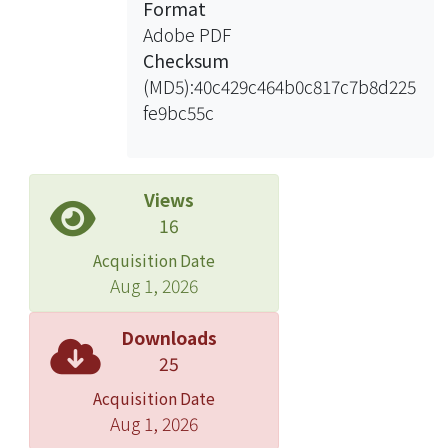
Format
Adobe PDF
Checksum
(MD5):40c429c464b0c817c7b8d225
fe9bc55c
Views
16
Acquisition Date
Aug 1, 2026
Downloads
25
Acquisition Date
Aug 1, 2026