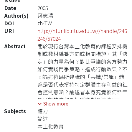
Issued
Date
2005
Author(s)
葉志清
DOI
zh-TW
URI
http://ntur.lib.ntu.edu.tw//handle/246
246/57024
Abstract
關於現行台灣本土化教育的課程安排機
制或教材編纂方向或相關措施，其「決
定」的力量為何？對此爭議的各方勢力
如何實踐鬥爭策略，達成行動效果？不
同論述符碼所建構的「共識/常識」體
系是否代表撐持特定群體生存利益的社
會控制意涵？論述者本身究竟被何種意
識形態的信仰習性所牽制？這些習性是
Show more
在何種社會條件下得以形成與發展？本
Subjects
權力
研究即在嘗試回答上述問題，並運用論
論述
述分析法來進行研究。本文之架構主要
本土化教育
依照歷史脈絡的向度，先分析戰後國民