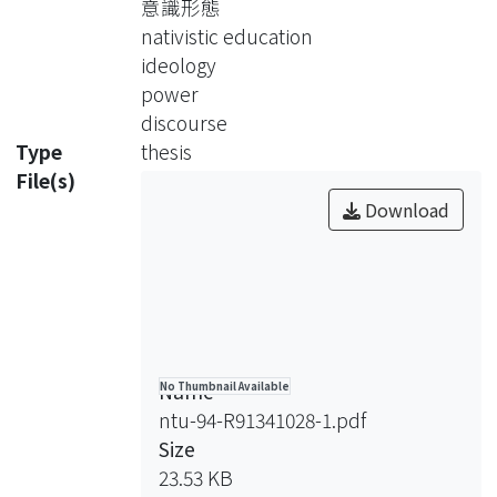
意識形態
黨政權黨化教育的本質及其對台灣教育
nativistic education
發展的影響。接續則是本研究的重心，
ideology
筆者根據所擇取的四個主題事件之文本
power
內容的對立與爭議意涵，深入分析本土
discourse
化教育論述的權力機制與意識形態結
Type
thesis
構。最後，提出總體研究發現：肯認習
File(s)
性的形塑深受利益的影響，不同文化的
Download
肯認者容易塑造穩固的邊界來進行排他
的工作，而本土化教育的走向與內容實
在深受政治勢力所支配。
Name
No Thumbnail Available
ntu-94-R91341028-1.pdf
Size
23.53 KB