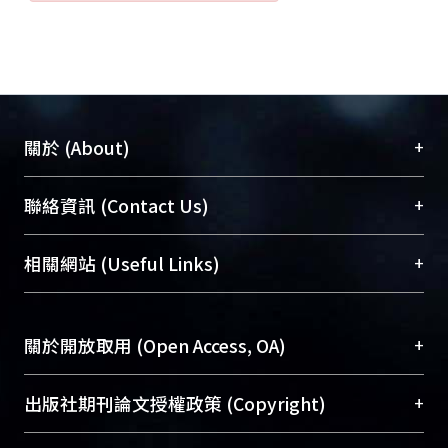
+
關於 (About)
臺大位居世界頂尖大學之列，為永久珍藏及向國際
+
聯絡資訊 (Contact Us)
展現本校豐碩的研究成果及學術能量，圖書館整合
機構典藏（NTUR）與學術庫（AH）不同功能平
總館學科館員
(Main Library)
+
相關網站 (Useful Links)
台，成為臺大學術典藏NTU scholars。期能整合研
醫學圖書館學科館員
(Medical Library)
究能量、促進交流合作、保存學術產出、推廣研究
社會科學院辜振甫紀念圖書館學科館員
(Social
成果。
Sciences Library)
+
關於開放取用 (Open Access, OA)
To permanently archive and promote researcher
profiles and scholarly works, Library integrates the
開放取用是從使用者角度提升資訊取用性的社會運
+
出版社期刊論文授權政策 (Copyright)
services of “NTU Repository” with “Academic
動，應用在學術研究上是透過將研究著作公開供使