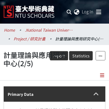
(current
Log In
Communities & Collections
Home
.National Taiwan University / 國立臺灣大學
Project / 研究計畫
計量理論與應用研究中心(2/5)
Research Outputs
計量理論與應用研究
Fundings & Projects
Export
Statistics
中心(2/5)
Researchers
Organizations
Details
Statistics
Primary Data