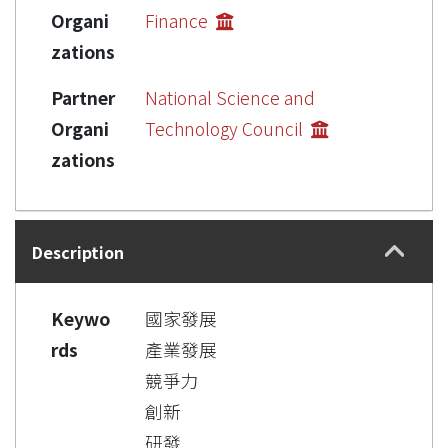
Organi
Finance
zations
Partner
National Science and
Organi
Technology Council
zations
Description
Keywo
國家發展
rds
產業發展
競爭力
創新
研發