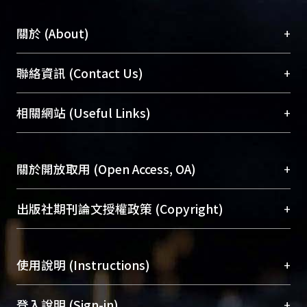
+
關於 (About)
臺大位居世界頂尖大學之列，為永久珍藏及向國際
+
聯絡資訊 (Contact Us)
展現本校豐碩的研究成果及學術能量，圖書館整合
機構典藏（NTUR）與學術庫（AH）不同功能平
總館學科館員
(Main Library)
+
相關網站 (Useful Links)
台，成為臺大學術典藏NTU scholars。期能整合研
醫學圖書館學科館員
(Medical Library)
究能量、促進交流合作、保存學術產出、推廣研究
社會科學院辜振甫紀念圖書館學科館員
(Social
成果。
Sciences Library)
+
關於開放取用 (Open Access, OA)
To permanently archive and promote researcher
profiles and scholarly works, Library integrates the
開放取用是從使用者角度提升資訊取用性的社會運
+
出版社期刊論文授權政策 (Copyright)
services of “NTU Repository” with “Academic
動，應用在學術研究上是透過將研究著作公開供使
Hub” to form NTU Scholars.
用者自由取閱，以促進學術傳播及因應期刊訂購費
請確認所上傳的全文是原創的內容，若該文件包
用逐年攀升。同時可加速研究發展、提升研究影響
+
使用說明 (Instructions)
含部分內容的版權非匯入者所有，或由第三方贊
力，NTU Scholars即為本校的開放取用典藏（OA
助與合作完成，請確認該版權所有者及第三方同
Archive）平台。
（點選深入了解OA）
意提供此授權。
網站簡介
(Quickstart Guide)
+
登入說明 (Sign-in)