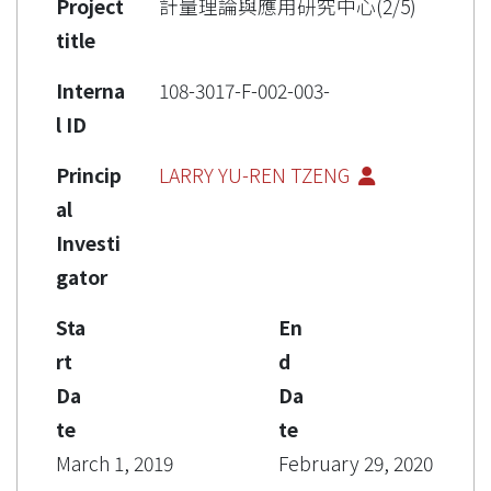
Project
計量理論與應用研究中心(2/5)
title
Interna
108-3017-F-002-003-
l ID
Princip
LARRY YU-REN TZENG
al
Investi
gator
Sta
En
rt
d
Da
Da
te
te
March 1, 2019
February 29, 2020