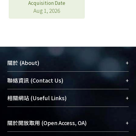
Acquisition Date
Aug 1, 2026
+
關於 (About)
臺大位居世界頂尖大學之列，為永久珍藏及向國際
+
聯絡資訊 (Contact Us)
展現本校豐碩的研究成果及學術能量，圖書館整合
機構典藏（NTUR）與學術庫（AH）不同功能平
總館學科館員
(Main Library)
+
相關網站 (Useful Links)
台，成為臺大學術典藏NTU scholars。期能整合研
醫學圖書館學科館員
(Medical Library)
究能量、促進交流合作、保存學術產出、推廣研究
社會科學院辜振甫紀念圖書館學科館員
(Social
成果。
Sciences Library)
+
關於開放取用 (Open Access, OA)
To permanently archive and promote researcher