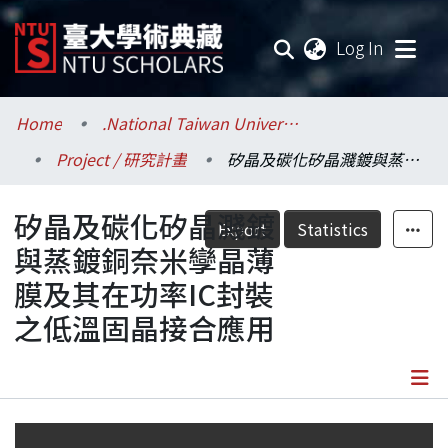
(current
Log In
Communities & Collections
Home
.National Taiwan University / 國立臺灣大學
Project / 研究計畫
矽晶及碳化矽晶濺鍍與蒸鍍銅奈米孿晶薄膜及其在功率IC封裝之低溫固晶接合應用
Research Outputs
矽晶及碳化矽晶濺鍍
Fundings & Projects
Export
Statistics
與蒸鍍銅奈米孿晶薄
Researchers
膜及其在功率IC封裝
之低溫固晶接合應用
Organizations
Statistics
Details