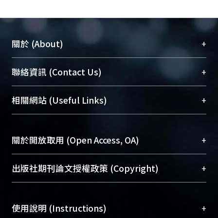
+
關於 (About)
臺大位居世界頂尖大學之列，為永久珍藏及向國際
+
聯絡資訊 (Contact Us)
展現本校豐碩的研究成果及學術能量，圖書館整合
機構典藏（NTUR）與學術庫（AH）不同功能平
總館學科館員
(Main Library)
+
相關網站 (Useful Links)
台，成為臺大學術典藏NTU scholars。期能整合研
醫學圖書館學科館員
(Medical Library)
究能量、促進交流合作、保存學術產出、推廣研究
社會科學院辜振甫紀念圖書館學科館員
(Social
成果。
Sciences Library)
+
關於開放取用 (Open Access, OA)
To permanently archive and promote researcher
profiles and scholarly works, Library integrates the
開放取用是從使用者角度提升資訊取用性的社會運
+
出版社期刊論文授權政策 (Copyright)
services of “NTU Repository” with “Academic
動，應用在學術研究上是透過將研究著作公開供使
Hub” to form NTU Scholars.
用者自由取閱，以促進學術傳播及因應期刊訂購費
請確認所上傳的全文是原創的內容，若該文件包
用逐年攀升。同時可加速研究發展、提升研究影響
+
使用說明 (Instructions)
含部分內容的版權非匯入者所有，或由第三方贊