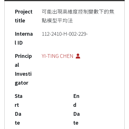
Project
可能出現高維度控制變數下的焦
title
點模型平均法
Interna
112-2410-H-002-229-
l ID
Princip
YI-TING CHEN
al
Investi
gator
Sta
En
rt
d
Da
Da
te
te