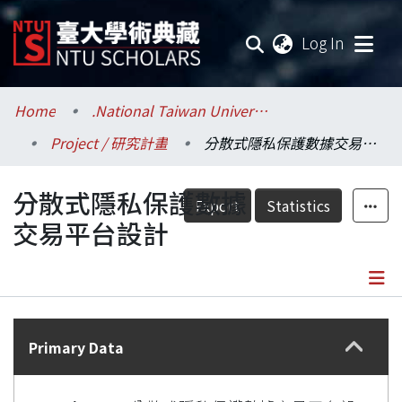
(current
Log In
Communities & Collections
Home
.National Taiwan University / 國立臺灣大學
Project / 研究計畫
分散式隱私保護數據交易平台設計
Research Outputs
分散式隱私保護數據
Fundings & Projects
Export
Statistics
交易平台設計
Researchers
Organizations
Details
Statistics
Primary Data