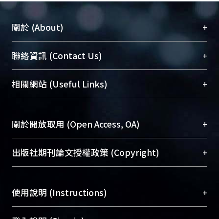
+
關於 (About)
臺大位居世界頂尖大學之列，為永久珍藏及向國際
+
聯絡資訊 (Contact Us)
展現本校豐碩的研究成果及學術能量，圖書館整合
機構典藏（NTUR）與學術庫（AH）不同功能平
總館學科館員
(Main Library)
+
相關網站 (Useful Links)
台，成為臺大學術典藏NTU scholars。期能整合研
醫學圖書館學科館員
(Medical Library)
究能量、促進交流合作、保存學術產出、推廣研究
社會科學院辜振甫紀念圖書館學科館員
(Social
成果。
Sciences Library)
+
關於開放取用 (Open Access, OA)
To permanently archive and promote researcher
profiles and scholarly works, Library integrates the
開放取用是從使用者角度提升資訊取用性的社會運
+
出版社期刊論文授權政策 (Copyright)
services of “NTU Repository” with “Academic
動，應用在學術研究上是透過將研究著作公開供使
Hub” to form NTU Scholars.
用者自由取閱，以促進學術傳播及因應期刊訂購費
請確認所上傳的全文是原創的內容，若該文件包
用逐年攀升。同時可加速研究發展、提升研究影響
+
使用說明 (Instructions)
含部分內容的版權非匯入者所有，或由第三方贊
力，NTU Scholars即為本校的開放取用典藏（OA
助與合作完成，請確認該版權所有者及第三方同
Archive）平台。
（點選深入了解OA）
意提供此授權。