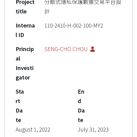
Project
分散式隱私保護數據交易平台設
title
計
Interna
110-2410-H-002-100-MY2
l ID
Princip
SENG-CHO CHOU
al
Investi
gator
Sta
En
rt
d
Da
Da
te
te
August 1, 2022
July 31, 2023