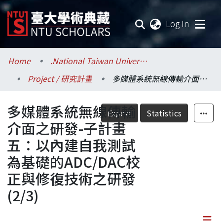
(current
Log In
Communities & Collections
Home
.National Taiwan University / 國立臺灣大學
Project / 研究計畫
多媒體系統無線傳輸介面之研發-子計畫五：以內建自我測試為基礎的ADC/DAC校正與修復技術之研發(2/3)
Research Outputs
多媒體系統無線傳輸
Fundings & Projects
Export
Statistics
介面之研發-子計畫
Researchers
五：以內建自我測試
為基礎的ADC/DAC校
Organizations
正與修復技術之研發
Statistics
(2/3)