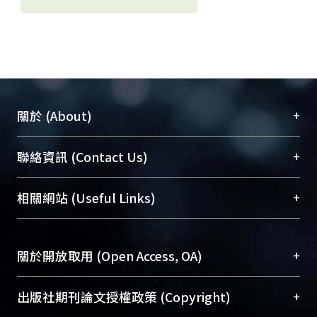
+
關於 (About)
臺大位居世界頂尖大學之列，為永久珍藏及向國際
+
聯絡資訊 (Contact Us)
展現本校豐碩的研究成果及學術能量，圖書館整合
機構典藏（NTUR）與學術庫（AH）不同功能平
總館學科館員
(Main Library)
+
相關網站 (Useful Links)
台，成為臺大學術典藏NTU scholars。期能整合研
醫學圖書館學科館員
(Medical Library)
究能量、促進交流合作、保存學術產出、推廣研究
社會科學院辜振甫紀念圖書館學科館員
(Social
成果。
Sciences Library)
+
關於開放取用 (Open Access, OA)
To permanently archive and promote researcher
profiles and scholarly works, Library integrates the
開放取用是從使用者角度提升資訊取用性的社會運
+
出版社期刊論文授權政策 (Copyright)
services of “NTU Repository” with “Academic
動，應用在學術研究上是透過將研究著作公開供使