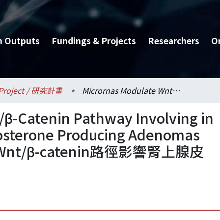
h Outputs
Fundings & Projects
Researchers
O
Project / 研究計畫
Micrornas Modulate Wnt/β-Catenin Pathway Involving in the Pathogenesis of Aldosterone Producing Adenomas (I) = 微核醣核酸藉由調控Wnt/β-catenin路徑影響腎上腺皮質醛酮瘤之致病機制 (I)
/β-Catenin Pathway Involving in
dosterone Producing Adenomas
nt/β-catenin路徑影響腎上腺皮