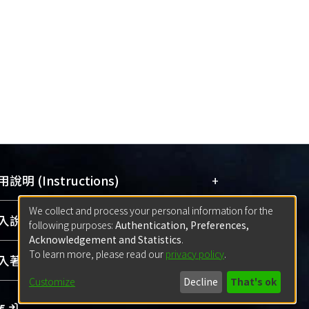
+
說明 (Instructions)
We collect and process your personal information for the
網站簡介
(Quickstart Guide)
+
說明 (Sign-in)
following purposes:
Authentication, Preferences,
使用手冊
(Instruction Manual)
Acknowledgement and Statistics
.
To learn more, please read our
privacy policy
.
線上預約服務
(Booking Service)
方案一：
臺灣大學計算機中心帳號登入
+
著作 (Submission)
(With C&INC Email Account)
Customize
Decline
That's ok
方案二：
ORCID帳號登入
(With ORCID)
方案一：
定期更新ORCID者，以ID匯入