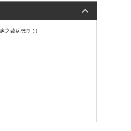
瘤之致病機制 (I)