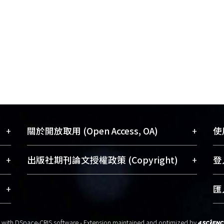
+
+
關於開放取用 (Open Access, OA)
使用
藏
開放取用是從使用者角度提升資訊取用性
+
+
出版社期刊論文授權政策 (Copyright)
登入
術
的社會運動，應用在學術研究上是透過將
與學
研究著作公開供使用者自由取閱，以促進
請確認所上傳的全文是原創的內容，若
+
匯入
術
學術傳播及因應期刊訂購費用逐年攀升。
該文件包含部分內容的版權非匯入者所
、
同時可加速研究發展、提升研究影響力，
有，或由第三方贊助與合作完成，請確
t with
DSpace-CRIS software
- Extension maintained and optimized by