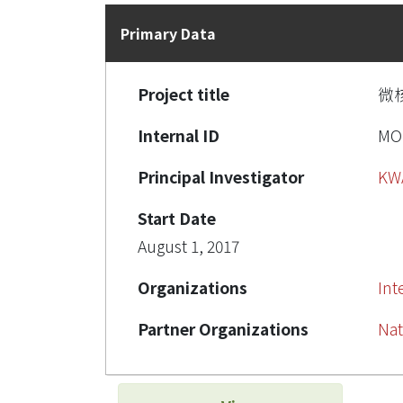
Primary Data
Project title
微
Internal ID
MO
Principal Investigator
KW
Start Date
August 1, 2017
Organizations
Int
Partner Organizations
Nat