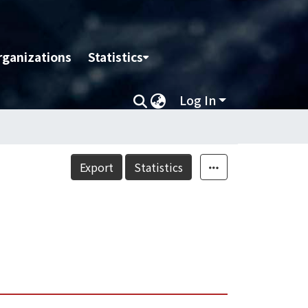
rganizations
Statistics
Log In
Export
Statistics