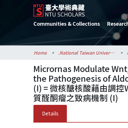
Communities & Collections
Researc
Home
.National Taiwan University / 國立臺灣大學
Micrornas Modulate Wnt
the Pathogenesis of Al
(I) = 微核醣核酸藉由調控W
質醛酮瘤之致病機制 (I)
Details