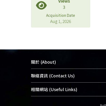
Views
3
Acquisition Date
Aug 1, 2026
關於 (About)
臺大位居世界頂尖大學之列，為永久珍
聯絡資訊 (Contact Us)
及向國際展現本校豐碩的研究成果及學
能量，圖書館整合機構典藏（NTUR）
總館學科館員
(Main Library)
相關網站 (Useful Links)
術庫（AH）不同功能平台，成為臺大學
醫學圖書館學科館員
(Medical Library)
典藏NTU scholars。期能整合研究能量
社會科學院辜振甫紀念圖書館學科館員
Buil