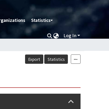
rganizations
Statistics
Log In
Export
Statistics