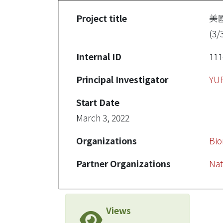
Project title
美
(3/
Internal ID
111
Principal Investigator
YU
Start Date
March 3, 2022
Organizations
Bio
Partner Organizations
Nat
Views