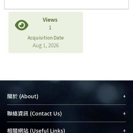
Views
1
Acquisition Date
Aug 1, 2026
+
關於 (About)
臺大位居世界頂尖大學之列，為永久珍藏及向國際
+
聯絡資訊 (Contact Us)
展現本校豐碩的研究成果及學術能量，圖書館整合
機構典藏（NTUR）與學術庫（AH）不同功能平
總館學科館員
(Main Library)
+
相關網站 (Useful Links)