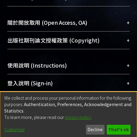
台，成為臺大學術典藏NTU scholars。期能整合研
醫學圖書館學科館員
(Medical Library)
究能量、促進交流合作、保存學術產出、推廣研究
社會科學院辜振甫紀念圖書館學科館員
(Social
成果。
Sciences Library)
+
關於開放取用 (Open Access, OA)
To permanently archive and promote researcher
profiles and scholarly works, Library integrates the
開放取用是從使用者角度提升資訊取用性的社會運
+
出版社期刊論文授權政策 (Copyright)
services of “NTU Repository” with “Academic
動，應用在學術研究上是透過將研究著作公開供使
Hub” to form NTU Scholars.
用者自由取閱，以促進學術傳播及因應期刊訂購費
請確認所上傳的全文是原創的內容，若該文件包
用逐年攀升。同時可加速研究發展、提升研究影響
+
使用說明 (Instructions)
含部分內容的版權非匯入者所有，或由第三方贊
力，NTU Scholars即為本校的開放取用典藏（OA
助與合作完成，請確認該版權所有者及第三方同
Archive）平台。
（點選深入了解OA）
意提供此授權。
網站簡介
(Quickstart Guide)
+
登入說明 (Sign-in)
Please represent that the submission is your
使用手冊
(Instruction Manual)
original work, and that you have the right to
We collect and process your personal information for the following
線上預約服務
(Booking Service)
方案一：
臺灣大學計算機中心帳號登入
+
匯入著作 (Submission)
purposes:
Authentication, Preferences, Acknowledgement and
grant the rights to upload.
(With C&INC Email Account)
Statistics
.
方案二：
ORCID帳號登入
(With ORCID)
To learn more, please read our
privacy policy
.
若欲上傳已出版的全文電子檔，可使用
Open
方案一：
定期更新ORCID者，以ID匯入
(Search
policy finder
網站查詢，以確認出版單位之版權
for identifier (ORCID))
Built with
DSpace-CRIS software
- Extension maintained and optimized
Customize
Decline
That's ok
政策。
方案二：
自行建檔
(Default mode Submission)
by