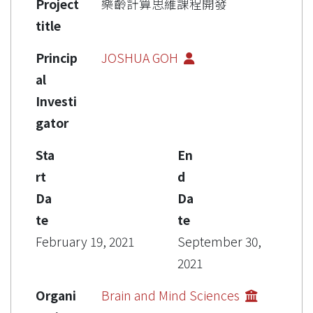
Project
樂齡計算思維課程開發
title
Princip
JOSHUA GOH
al
Investi
gator
Sta
En
rt
d
Da
Da
te
te
February 19, 2021
September 30,
2021
Organi
Brain and Mind Sciences