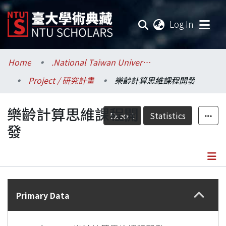
(current
Log In
Communities & Collections
Home
.National Taiwan University / 國立臺灣大學
Project / 研究計畫
樂齡計算思維課程開發
Research Outputs
樂齡計算思維課程開
Fundings & Projects
Export
Statistics
發
Researchers
Organizations
Details
Statistics
Primary Data