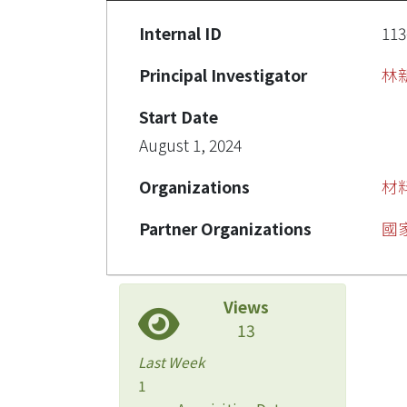
Internal ID
113
Principal Investigator
林
Start Date
August 1, 2024
Organizations
材
Partner Organizations
國
Views
13
Last Week
1