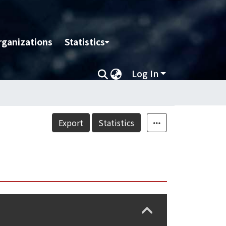
rganizations
Statistics
Log In
Export
Statistics