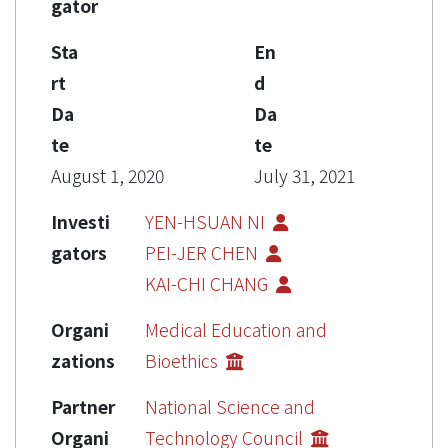
gator
Sta
En
rt
d
Da
Da
te
te
August 1, 2020
July 31, 2021
Investi
YEN-HSUAN NI
gators
PEI-JER CHEN
KAI-CHI CHANG
Organi
Medical Education and
zations
Bioethics
Partner
National Science and
Organi
Technology Council