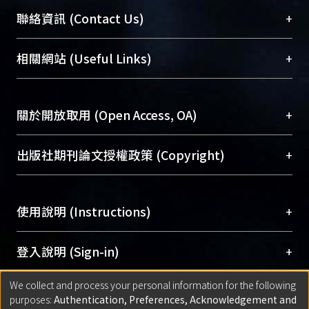
臺大位居世界頂尖大學之列，為永久珍藏及向國際
+
聯絡資訊 (Contact Us)
展現本校豐碩的研究成果及學術能量，圖書館整合
機構典藏（NTUR）與學術庫（AH）不同功能平
總館學科館員
(Main Library)
+
相關網站 (Useful Links)
台，成為臺大學術典藏NTU scholars。期能整合研
醫學圖書館學科館員
(Medical Library)
究能量、促進交流合作、保存學術產出、推廣研究
社會科學院辜振甫紀念圖書館學科館員
(Social
成果。
Sciences Library)
+
關於開放取用 (Open Access, OA)
To permanently archive and promote researcher
profiles and scholarly works, Library integrates the
開放取用是從使用者角度提升資訊取用性的社會運
+
出版社期刊論文授權政策 (Copyright)
services of “NTU Repository” with “Academic
動，應用在學術研究上是透過將研究著作公開供使
Hub” to form NTU Scholars.
用者自由取閱，以促進學術傳播及因應期刊訂購費
請確認所上傳的全文是原創的內容，若該文件包
用逐年攀升。同時可加速研究發展、提升研究影響
+
使用說明 (Instructions)
含部分內容的版權非匯入者所有，或由第三方贊
力，NTU Scholars即為本校的開放取用典藏（OA
助與合作完成，請確認該版權所有者及第三方同
Archive）平台。
（點選深入了解OA）
意提供此授權。
網站簡介
(Quickstart Guide)
+
登入說明 (Sign-in)
Please represent that the submission is your
使用手冊
(Instruction Manual)
original work, and that you have the right to
We collect and process your personal information for the following
線上預約服務
(Booking Service)
方案一：
臺灣大學計算機中心帳號登入
+
匯入著作 (Submission)
purposes:
Authentication, Preferences, Acknowledgement and
grant the rights to upload.
(With C&INC Email Account)