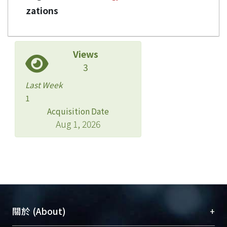
zations
Views
3
Last Week
1
Acquisition Date
Aug 1, 2026
+
關於 (About)