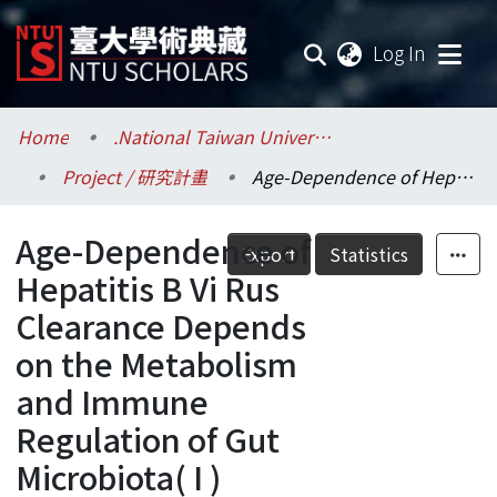
(current
Log In
Communities & Collections
Home
.National Taiwan University / 國立臺灣大學
Project / 研究計畫
Age-Dependence of Hepatitis B Vi Rus Clearance Depends on the Metabolism and Immune Regulation of Gut Microbiota( I )
Research Outputs
Age-Dependence of
Fundings & Projects
Export
Statistics
Hepatitis B Vi Rus
Researchers
Clearance Depends
on the Metabolism
Organizations
and Immune
Statistics
Regulation of Gut
Microbiota( I )