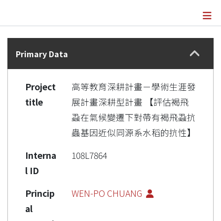
Details
Primary Data
Project
高等教育深耕計畫－學術生涯發
title
展計畫深耕型計畫 【評估褐飛
蝨在氣候變遷下對帶有褐飛蝨抗
蟲基因近似同源系水稻的抗性】
Interna
108L7864
l ID
Princip
WEN-PO CHUANG
al