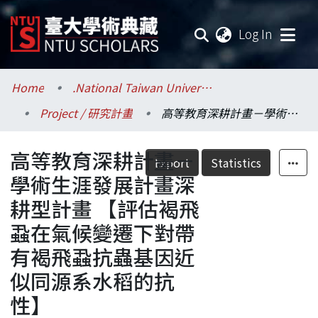
(current
Log In
Communities & Collections
Home
.National Taiwan University / 國立臺灣大學
Project / 研究計畫
高等教育深耕計畫－學術生涯發展計畫深耕型計畫 【評估褐飛蝨在氣候變遷下對帶有褐飛蝨抗蟲基因近似同源系水稻的抗性】
Research Outputs
高等教育深耕計畫－
Fundings & Projects
Export
Statistics
學術生涯發展計畫深
Researchers
耕型計畫 【評估褐飛
蝨在氣候變遷下對帶
Organizations
有褐飛蝨抗蟲基因近
Statistics
似同源系水稻的抗
性】