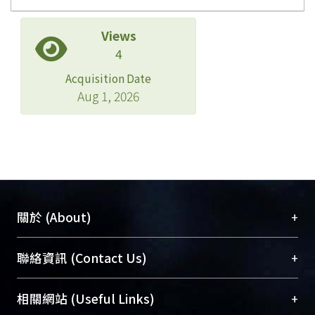
Views
4
Acquisition Date
Aug 1, 2026
+
關於 (About)
臺大位居世界頂尖大學之列，為永久珍藏及向國際
+
聯絡資訊 (Contact Us)
展現本校豐碩的研究成果及學術能量，圖書館整合
機構典藏（NTUR）與學術庫（AH）不同功能平
總館學科館員
(Main Library)
+
相關網站 (Useful Links)
台，成為臺大學術典藏NTU scholars。期能整合研