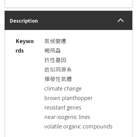
Description
Keywo
氣候變遷
rds
褐飛蝨
抗性基因
近似同源系
揮發性氣體
climate change
brown planthopper
resistant genes
near-isogenic lines
volatile organic compounds