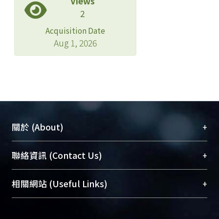
Views
2
Acquisition Date
Aug 1, 2026
+
關於 (About)
臺大位居世界頂尖大學之列，為永久珍藏及向國際
+
聯絡資訊 (Contact Us)
展現本校豐碩的研究成果及學術能量，圖書館整合
機構典藏（NTUR）與學術庫（AH）不同功能平
總館學科館員
(Main Library)
+
相關網站 (Useful Links)
台，成為臺大學術典藏NTU scholars。期能整合研
醫學圖書館學科館員
(Medical Library)
究能量、促進交流合作、保存學術產出、推廣研究
社會科學院辜振甫紀念圖書館學科館員
(Social
成果。