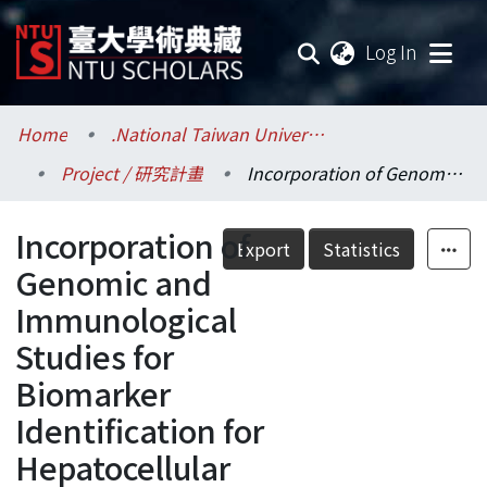
(current
Log In
Communities & Collections
Home
.National Taiwan University / 國立臺灣大學
Project / 研究計畫
Incorporation of Genomic and Immunological Studies for Biomarker Identification for Hepatocellular Carcinoma
Research Outputs
Incorporation of
Fundings & Projects
Export
Statistics
Genomic and
Researchers
Immunological
Studies for
Organizations
Biomarker
Statistics
Identification for
Hepatocellular