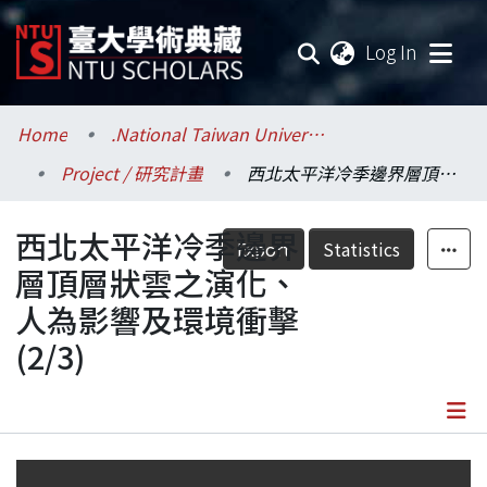
(current
Log In
Communities & Collections
Home
.National Taiwan University / 國立臺灣大學
Project / 研究計畫
西北太平洋冷季邊界層頂層狀雲之演化、人為影響及環境衝擊(2/3)
Research Outputs
西北太平洋冷季邊界
Fundings & Projects
Export
Statistics
層頂層狀雲之演化、
Researchers
人為影響及環境衝擊
(2/3)
Organizations
Statistics
Details