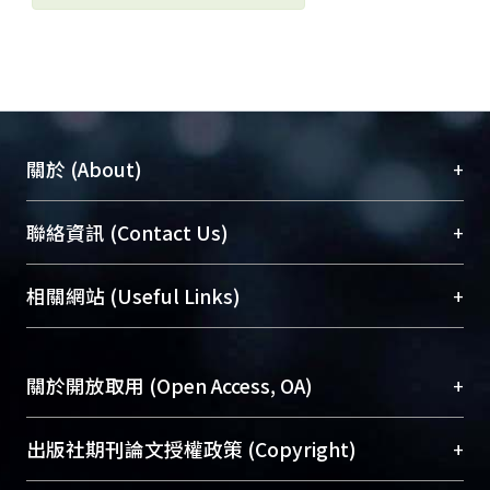
+
關於 (About)
臺大位居世界頂尖大學之列，為永久珍藏及向國際
+
聯絡資訊 (Contact Us)
展現本校豐碩的研究成果及學術能量，圖書館整合
機構典藏（NTUR）與學術庫（AH）不同功能平
總館學科館員
(Main Library)
+
相關網站 (Useful Links)
台，成為臺大學術典藏NTU scholars。期能整合研
醫學圖書館學科館員
(Medical Library)
究能量、促進交流合作、保存學術產出、推廣研究
社會科學院辜振甫紀念圖書館學科館員
(Social
成果。
Sciences Library)
+
關於開放取用 (Open Access, OA)
To permanently archive and promote researcher
profiles and scholarly works, Library integrates the
開放取用是從使用者角度提升資訊取用性的社會運
+
出版社期刊論文授權政策 (Copyright)
services of “NTU Repository” with “Academic
動，應用在學術研究上是透過將研究著作公開供使