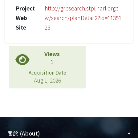
Project
http://grbsearch.stpi.narl.org.t
Web
w/search/planDetail2?id=11351
Site
25
Views
1
Acquisition Date
Aug 1, 2026
+
關於 (About)