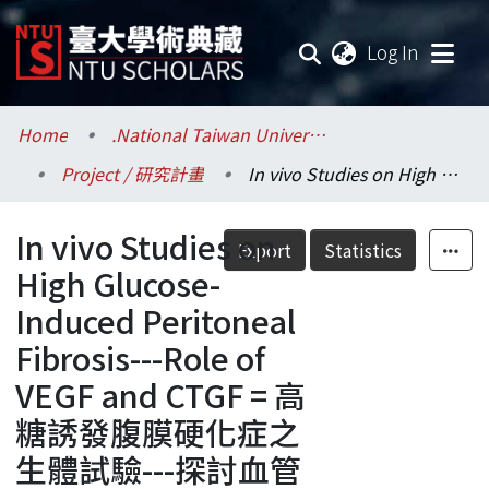
(current
Log In
Communities & Collections
Home
.National Taiwan University / 國立臺灣大學
Project / 研究計畫
In vivo Studies on High Glucose-Induced Peritoneal Fibrosis---Role of VEGF and CTGF = 高糖誘發腹膜硬化症之生體試驗---探討血管內皮生長因子與結締組織生長因子之角色
Research Outputs
In vivo Studies on
Fundings & Projects
Export
Statistics
High Glucose-
Researchers
Induced Peritoneal
Fibrosis---Role of
Organizations
VEGF and CTGF = 高
Statistics
糖誘發腹膜硬化症之
生體試驗---探討血管