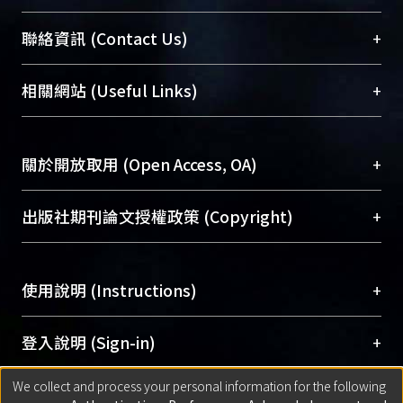
臺大位居世界頂尖大學之列，為永久珍藏及向國際
+
聯絡資訊 (Contact Us)
展現本校豐碩的研究成果及學術能量，圖書館整合
機構典藏（NTUR）與學術庫（AH）不同功能平
總館學科館員
(Main Library)
+
相關網站 (Useful Links)
台，成為臺大學術典藏NTU scholars。期能整合研
醫學圖書館學科館員
(Medical Library)
究能量、促進交流合作、保存學術產出、推廣研究
社會科學院辜振甫紀念圖書館學科館員
(Social
成果。
Sciences Library)
+
關於開放取用 (Open Access, OA)
To permanently archive and promote researcher
profiles and scholarly works, Library integrates the
開放取用是從使用者角度提升資訊取用性的社會運
+
出版社期刊論文授權政策 (Copyright)
services of “NTU Repository” with “Academic
動，應用在學術研究上是透過將研究著作公開供使
Hub” to form NTU Scholars.
用者自由取閱，以促進學術傳播及因應期刊訂購費
請確認所上傳的全文是原創的內容，若該文件包
用逐年攀升。同時可加速研究發展、提升研究影響
+
使用說明 (Instructions)
含部分內容的版權非匯入者所有，或由第三方贊
力，NTU Scholars即為本校的開放取用典藏（OA
助與合作完成，請確認該版權所有者及第三方同
Archive）平台。
（點選深入了解OA）
意提供此授權。
網站簡介
(Quickstart Guide)
+
登入說明 (Sign-in)
Please represent that the submission is your
使用手冊
(Instruction Manual)
original work, and that you have the right to
We collect and process your personal information for the following
線上預約服務
(Booking Service)
方案一：
臺灣大學計算機中心帳號登入
+
匯入著作 (Submission)