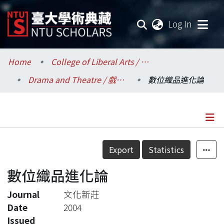
(current
Log In
Communities & Collections
Home
College of Liberal Arts / 文學院
Drama and Theatre / 戲劇學系
數位織品進化論
Research Outputs
Fundings & Projects
Researchers
Details
Export
Statistics
Organizations
數位織品進化論
Statistics
Journal
文化新莊
Date
2004
Issued