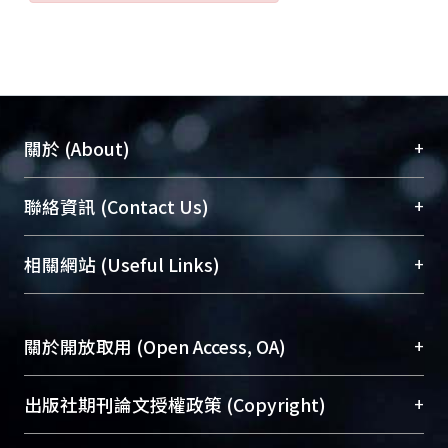
+
關於 (About)
臺大位居世界頂尖大學之列，為永久珍藏及向國際
+
聯絡資訊 (Contact Us)
展現本校豐碩的研究成果及學術能量，圖書館整合
機構典藏（NTUR）與學術庫（AH）不同功能平
總館學科館員
(Main Library)
+
相關網站 (Useful Links)
台，成為臺大學術典藏NTU scholars。期能整合研
醫學圖書館學科館員
(Medical Library)
究能量、促進交流合作、保存學術產出、推廣研究
社會科學院辜振甫紀念圖書館學科館員
(Social
成果。
Sciences Library)
+
關於開放取用 (Open Access, OA)
To permanently archive and promote researcher
profiles and scholarly works, Library integrates the
開放取用是從使用者角度提升資訊取用性的社會運
+
出版社期刊論文授權政策 (Copyright)
services of “NTU Repository” with “Academic
動，應用在學術研究上是透過將研究著作公開供使