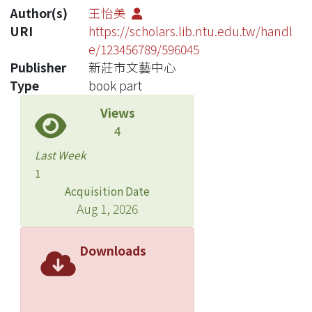
Author(s)
王怡美
URI
https://scholars.lib.ntu.edu.tw/handl
e/123456789/596045
Publisher
新莊市文藝中心
Type
book part
Views
4
Last Week
1
Acquisition Date
Aug 1, 2026
Downloads