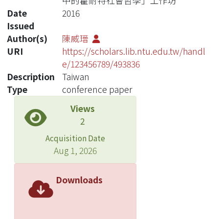
中的霍耐特社會哲學」工作坊
Date
2016
Issued
Author(s)
陳威瑨
URI
https://scholars.lib.ntu.edu.tw/handl
e/123456789/493836
Description
Taiwan
Type
conference paper
Views
2
Acquisition Date
Aug 1, 2026
Downloads