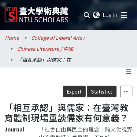
(current
Log In
Communities & Collections
Home
College of Liberal Arts / 文學院
Chinese Literature / 中國文學系
Research Outputs
「相互承認」與儒家：在臺灣教育體制現場重談儒家有何意義？
Fundings & Projects
Researchers
Details
Export
Statistics
Organizations
「相互承認」與儒家：在臺灣教
Statistics
育體制現場重談儒家有何意義？
Journal
「社會自由與民主的理念：跨文化視野