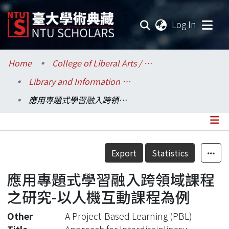
(current
Log In
Communities & Collections
Home
College of Liberal Arts / 文學院
Library and Information Science / 圖書資訊學系
Research Outputs
應用專題式學習融入跨領域課程之研究-以人機互動課程為例
Fundings & Projects
Researchers
Details
Export
Statistics
Organizations
應用專題式學習融入跨領域課程
Statistics
之研究-以人機互動課程為例
Other
A Project-Based Learning (PBL)