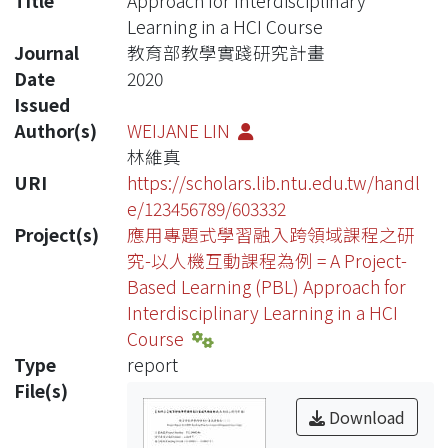
Title
Approach for Interdisciplinary
Learning in a HCI Course
Journal
教育部教學實踐研究計畫
Date
2020
Issued
Author(s)
WEIJANE LIN
林維真
URI
https://scholars.lib.ntu.edu.tw/handl
e/123456789/603332
Project(s)
應用專題式學習融入跨領域課程之研
究-以人機互動課程為例 = A Project-
Based Learning (PBL) Approach for
Interdisciplinary Learning in a HCI
Course
Type
report
File(s)
Download