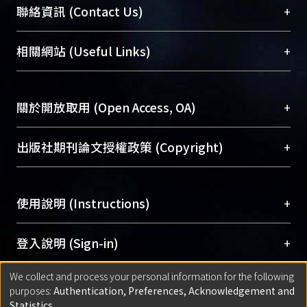
臺大位居世界頂尖大學之列，為永久珍藏及向國際
+
聯絡資訊 (Contact Us)
展現本校豐碩的研究成果及學術能量，圖書館整合
機構典藏（NTUR）與學術庫（AH）不同功能平
總館學科館員
(Main Library)
+
相關網站 (Useful Links)
台，成為臺大學術典藏NTU scholars。期能整合研
醫學圖書館學科館員
(Medical Library)
究能量、促進交流合作、保存學術產出、推廣研究
社會科學院辜振甫紀念圖書館學科館員
(Social
成果。
Sciences Library)
+
關於開放取用 (Open Access, OA)
To permanently archive and promote researcher
profiles and scholarly works, Library integrates the
開放取用是從使用者角度提升資訊取用性的社會運
+
出版社期刊論文授權政策 (Copyright)
services of “NTU Repository” with “Academic
動，應用在學術研究上是透過將研究著作公開供使
Hub” to form NTU Scholars.
用者自由取閱，以促進學術傳播及因應期刊訂購費
請確認所上傳的全文是原創的內容，若該文件包
用逐年攀升。同時可加速研究發展、提升研究影響
+
使用說明 (Instructions)
含部分內容的版權非匯入者所有，或由第三方贊
力，NTU Scholars即為本校的開放取用典藏（OA
助與合作完成，請確認該版權所有者及第三方同
Archive）平台。
（點選深入了解OA）
意提供此授權。
網站簡介
(Quickstart Guide)
+
登入說明 (Sign-in)
Please represent that the submission is your
使用手冊
(Instruction Manual)
original work, and that you have the right to
We collect and process your personal information for the following
線上預約服務
(Booking Service)
方案一：
臺灣大學計算機中心帳號登入
+
匯入著作 (Submission)
purposes:
Authentication, Preferences, Acknowledgement and
grant the rights to upload.
(With C&INC Email Account)
Statistics
.